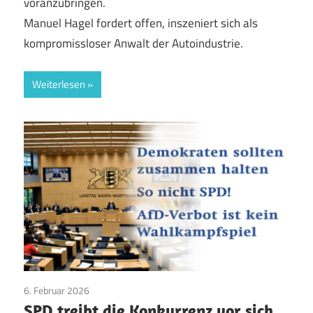
voranzubringen.
Manuel Hagel fordert offen, inszeniert sich als
kompromissloser Anwalt der Autoindustrie.
Weiterlesen
6. Februar 2026
AfD
/
Aktuelles
/
CDU/CSU
/
Die GRÜNEN
/
Parteien
/
SPD treibt die Konkurrenz vor sich
SPD
/
TopNews