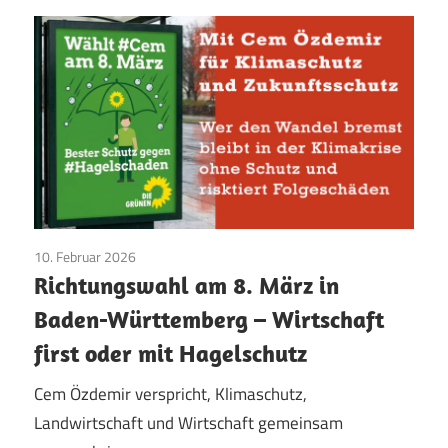
10. Februar 2026
Aktuelles
/
CDU/CSU
/
Die GRÜNEN
/
TopNews
/
Richtungswahl am 8. März in
Umwelt
/
Wahlprogramm
/
Wirtschaft
Baden-Württemberg – Wirtschaft
first oder mit Hagelschutz
Cem Özdemir verspricht, Klimaschutz,
Landwirtschaft und Wirtschaft gemeinsam