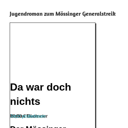
Jugendroman zum Mössinger Generalstreik
Da war doch
nichts
Bettina Eikemeier
10,00
Jetzt probelesen
€
Buch