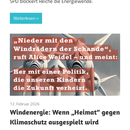
SPD blockiert Reiche die Energiewende.
Weiterlesen
12. Februar 2026
AfD
/
Aktuelles
/
TopNews
/
Umwelt
Windenergie: Wenn „Heimat“ gegen
Klimaschutz ausgespielt wird