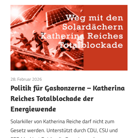
28. Februar 2026
Aktuelles
/
CDU/CSU
/
SPD
/
TopNews
/
Umwelt
/
Politik für Gaskonzerne – Katherina
Wirtschaft
Reiches Totalblockade der
Energiewende
Solarkiller von Katherina Reiche darf nicht zum
Gesetz werden. Unterstützt durch CDU, CSU und