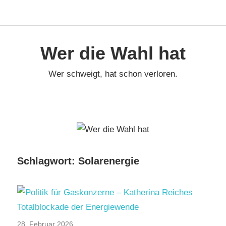
Face
Navigation
Zum
Inhalt
Wer die Wahl hat
springen
Wer schweigt, hat schon verloren.
Schlagwort:
Solarenergie
28. Februar 2026
Aktuelles
/
CDU/CSU
/
SPD
/
TopNews
/
Umwelt