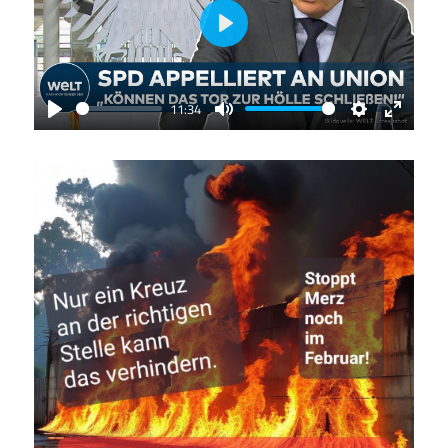
Play
11:34
Play
Mute
Settings
Enter
fullscr