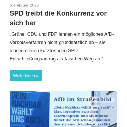
6. Februar 2026
AfD
/
Aktuelles
/
CDU/CSU
/
Die GRÜNEN
/
SPD treibt die Konkurrenz vor
Parteien
/
SPD
/
TopNews
sich her
„Grüne, CDU und FDP lehnen ein mögliches AfD-
Verbotsverfahren nicht grundsätzlich ab – sie
lehnen diesen kurzfristigen SPD-
Entschließungsantrag als falschen Weg ab.“
Weiterlesen