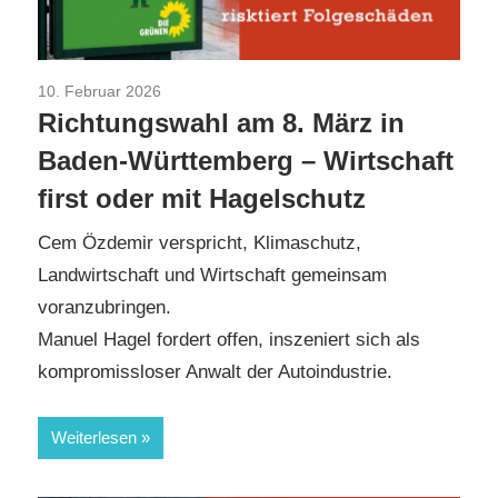
10. Februar 2026
Aktuelles
/
CDU/CSU
/
Die GRÜNEN
/
TopNews
Richtungswahl am 8. März in
/
Umwelt
/
Wahlprogramm
/
Wirtschaft
Baden-Württemberg – Wirtschaft
first oder mit Hagelschutz
Cem Özdemir verspricht, Klimaschutz,
Landwirtschaft und Wirtschaft gemeinsam
voranzubringen.
Manuel Hagel fordert offen, inszeniert sich als
kompromissloser Anwalt der Autoindustrie.
Weiterlesen