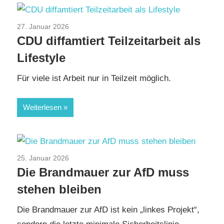
27. Januar 2026
Aktuelles
/
Arbeit und Beruf
/
CDU/CSU
/
CDU diffamtiert Teilzeitarbeit als
TopNews
Lifestyle
Für viele ist Arbeit nur in Teilzeit möglich.
Weiterlesen
25. Januar 2026
Aktuelles
Die Brandmauer zur AfD muss
stehen bleiben
Die Brandmauer zur AfD ist kein „linkes Projekt“,