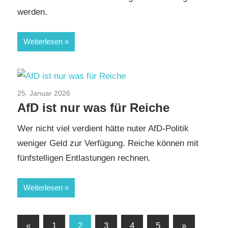
werden.
Weiterlesen
25. Januar 2026
AfD
/
Aktuelles
/
Arbeit und Beruf
/
TopNews
/
AfD ist nur was für Reiche
Vermögens- und Steuerpolitik
Wer nicht viel verdient hätte nuter AfD-Politik
weniger Geld zur Verfügung. Reiche können mit
fünfstelligen Entlastungen rechnen.
Weiterlesen
Seitennummerierung
Vorherige
Nächste
«
1
2
3
4
5
»