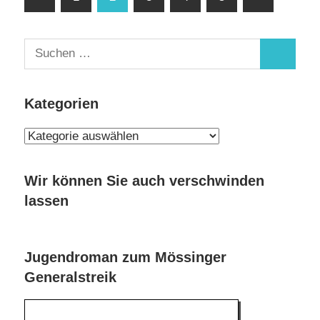
Beiträge
Beiträge
der
Beiträge
Suchen
Suchen
nach:
Kategorien
Kategorien
Wir können Sie auch verschwinden
lassen
Jugendroman zum Mössinger
Generalstreik